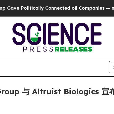
ve Politically Connected oil Companies — not Ta
ng Group 与 Altruist Biol