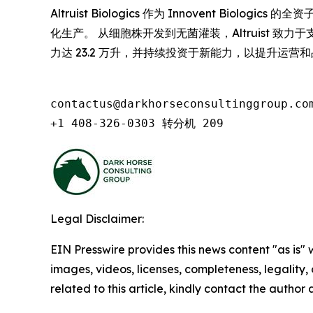
Altruist Biologics 作为 Innovent
化生产。 从细胞株开发到无菌灌装，Altruist 
力达 23.2 万升，并持续投资于新能力，以提升运
contactus@darkhorseconsultinggroup.com
+1 408-326-0303 转分机 209
Legal Disclaimer:
EIN Presswire provides this news content "as is" 
images, videos, licenses, completeness, legality, o
related to this article, kindly contact the author