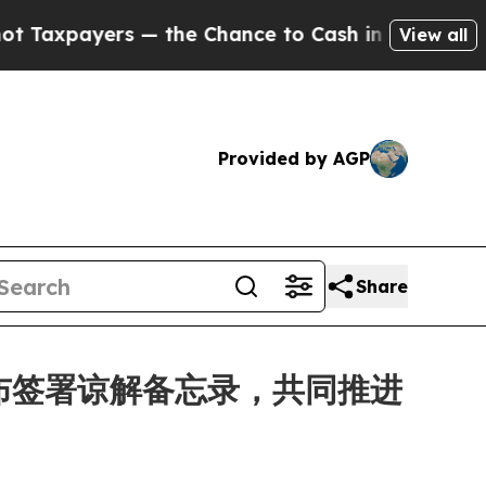
xpayers — the Chance to Cash in on Publicly Own
View all
Provided by AGP
Share
ogics 宣布签署谅解备忘录，共同推进