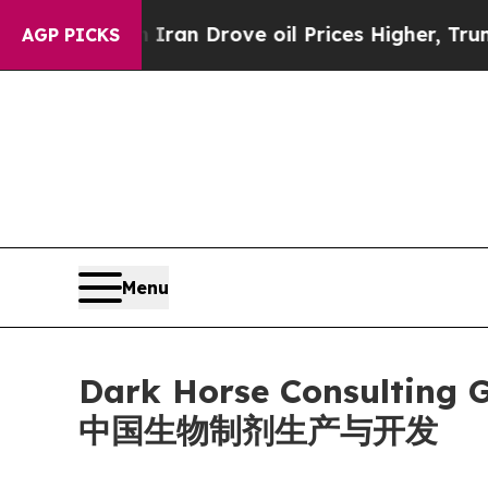
war With Iran Drove oil Prices Higher, Trump Ga
AGP PICKS
Menu
Dark Horse Consulti
中国生物制剂生产与开发