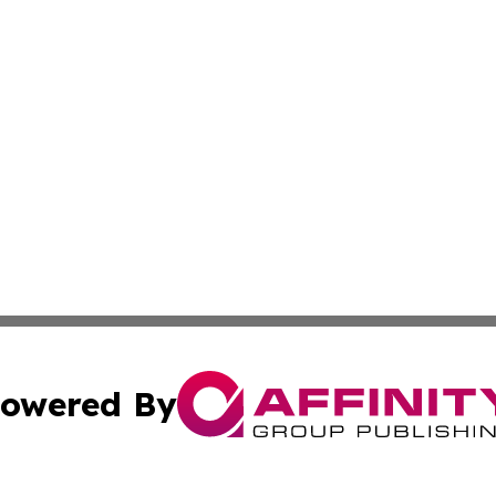
owered By
ubmit Press Release
Terms & Conditions
Copyright/DMCA